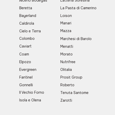
Alceno Bodegas
Latteria Soresina
Beretta
La Pasta di Camerino
Bayerland
Loison
Manari
Caldirola
Mazza
Cielo e Terra
Colombo
Marchesi di Barolo
Caviart
Menatti
Coam
Morato
Elpozo
Nutrifree
Evergreen
Olitalia
Fantinel
Prosit Group
Gonnelli
Roberto
Il Vechio Forno
Tenuta Santome
Isola e Olena
Zarotti